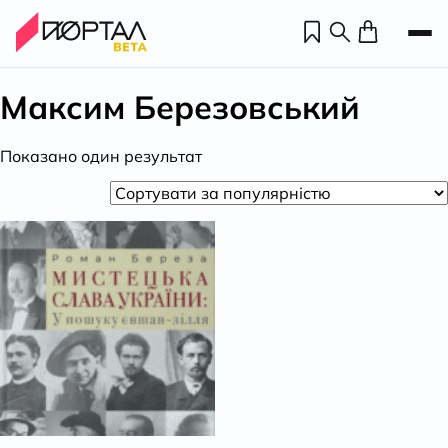
Максим Березовський
Показано один результат
Н
П
н