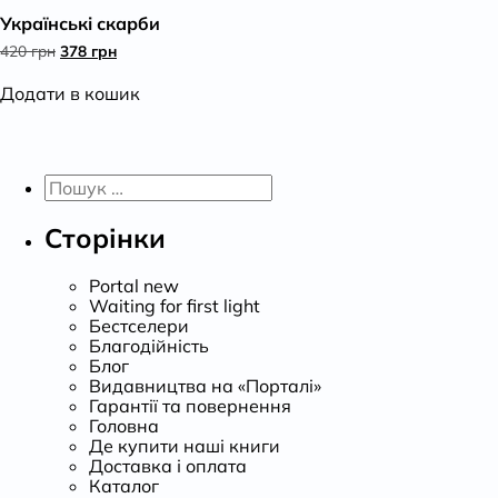
Українські скарби
К
Оригінальна
Поточна
420
грн
378
грн
ціна:
ціна:
420 грн.
378 грн.
Додати в кошик
Пошук:
Сторінки
Portal new
Waiting for first light
Бестселери
Благодійність
Блог
Видавництва на «Порталі»
Гарантії та повернення
Головна
Де купити наші книги
Доставка і оплата
Каталог