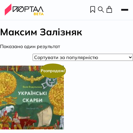
Максим Залізняк
Показано один результат
Розпродаж!
Н
П
н