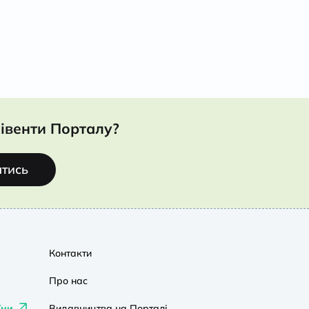
івенти Порталу?
атись
Контакти
Про нас
їни
Видавництва на Порталі