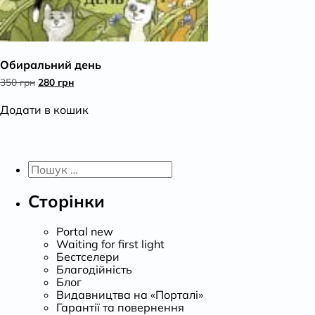
Обиральний день
Оригінальна
Поточна
350
грн
280
грн
ціна:
ціна:
350 грн.
280 грн.
Додати в кошик
Пошук:
Сторінки
Portal new
Waiting for first light
Бестселери
Благодійність
Блог
Видавництва на «Порталі»
Гарантії та повернення