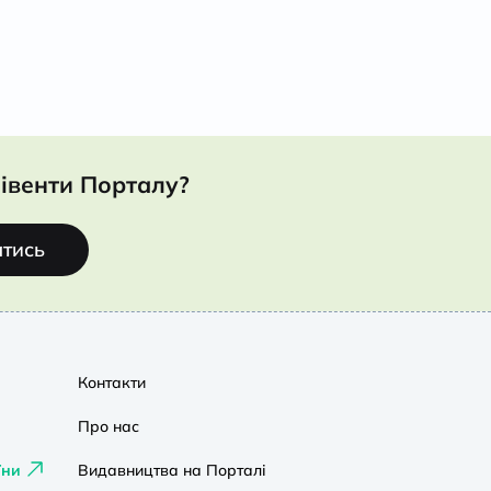
івенти Порталу?
атись
Контакти
Про нас
їни
Видавництва на Порталі