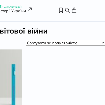
Енциклопедія
Історії України
ітової війни