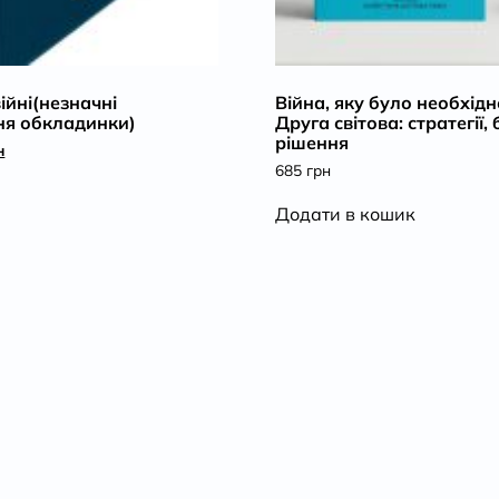
ійні(незначні
Війна, яку було необхідн
я обкладинки)
Друга світова: стратегії, 
рішення
альна
Поточна
н
ціна:
685
грн
.
556 грн.
Додати в кошик