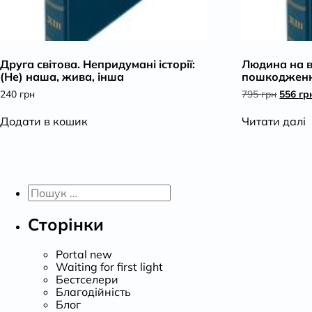
Друга світова. Непридумані історії:
Людина на в
(Не) наша, жива, інша
пошкодженн
Оригін
240
грн
795
грн
556
гр
ціна:
795 грн
Додати в кошик
Читати далі
Пошук:
Сторінки
Portal new
Waiting for first light
Бестселери
Благодійність
Блог