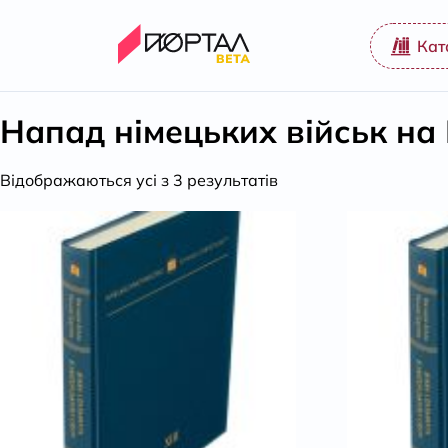
Кат
Напад німецьких військ на 
Відсортовано
Відображаються усі з 3 результатів
за
популярністю