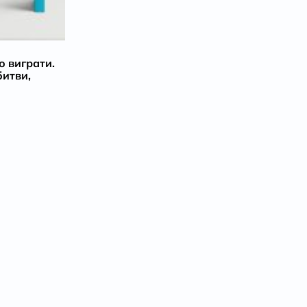
о виграти.
битви,