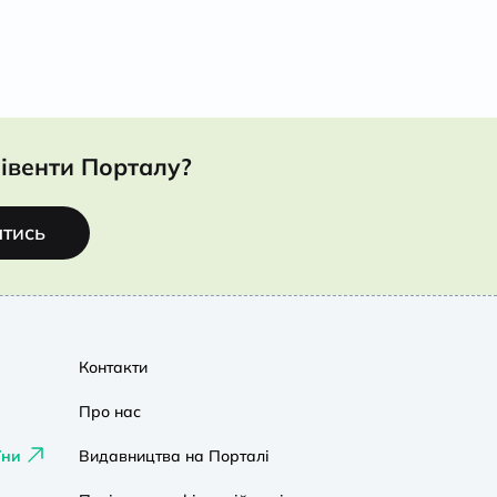
івенти Порталу?
атись
Контакти
Про нас
їни
Видавництва на Порталі