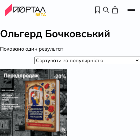
Ольгерд Бочковський
Показано один результат
Н
П
н