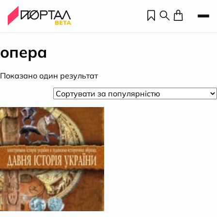
опера
Показано один результат
Н
П
н