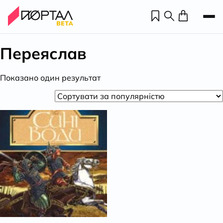
Переяслав
Показано один результат
Н
П
н