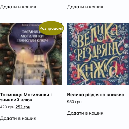
540 грн.
459 грн.
420 грн.
252 грн.
Додати в кошик
Додати в кошик
Розпродаж!
Таємниця Могилянки і
Велика різдвяна книжка
зниклий ключ
980
грн
Оригінальна
Поточна
420
грн
252
грн
ціна:
ціна:
Додати в кошик
420 грн.
252 грн.
Додати в кошик