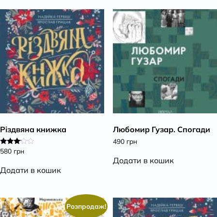
Різдвяна книжка
Любомир Гузар. Спогади
490
грн
580
грн
Оцінено
в
Додати в кошик
3.00
Додати в кошик
з 5
Розпродаж!