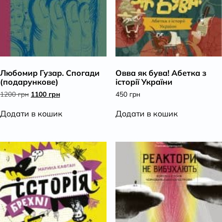
Любомир Гузар. Спогади
Овва як бува! Абетка з
(подарункове)
історії України
Оригінальна
Поточна
1200
грн
1100
грн
450
грн
ціна:
ціна:
1200 грн.
1100 грн.
Додати в кошик
Додати в кошик