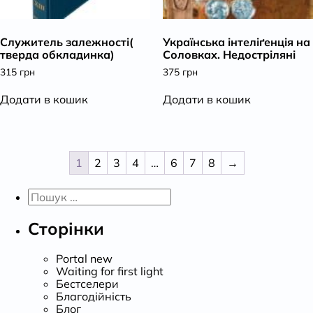
Служитель залежності(
Українська інтеліґенція на
тверда обкладинка)
Соловках. Недостріляні
315
грн
375
грн
Додати в кошик
Додати в кошик
1
2
3
4
…
6
7
8
→
Пошук:
Сторінки
Portal new
Waiting for first light
Бестселери
Благодійність
Блог