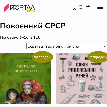
Повоєнний СРСР
Відсортовано
Показано 1–16 із 126
за
популярністю
Розпродаж!
Розпродаж
Н
П
н