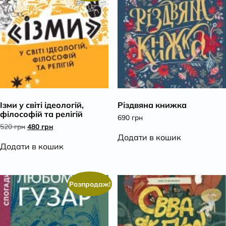
Ізми у світі ідеологій,
Різдвяна книжка
філософій та релігій
690
грн
Оригінальна
Поточна
520
грн
480
грн
ціна:
ціна:
Додати в кошик
520 грн.
480 грн.
Додати в кошик
Розпродаж!