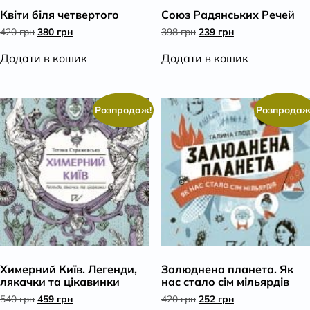
Квіти біля четвертого
Союз Радянських Речей
К
Оригінальна
Поточна
Оригінальна
Поточна
420
грн
380
грн
398
грн
239
грн
ціна:
ціна:
ціна:
ціна:
420 грн.
380 грн.
398 грн.
239 грн.
Додати в кошик
Додати в кошик
Розпродаж!
Розпродаж
Химерний Київ. Легенди,
Залюднена планета. Як
лякачки та цікавинки
нас стало сім мільярдів
Оригінальна
Поточна
Оригінальна
Поточна
540
грн
459
грн
420
грн
252
грн
ціна:
ціна:
ціна:
ціна: