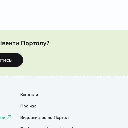
івенти Порталу?
атись
Контакти
Про нас
їни
Видавництва на Порталі