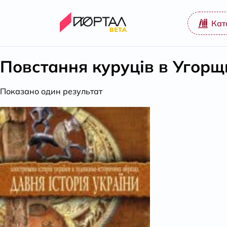
Кат
Повстання куруців в Угорщи
Показано один результат