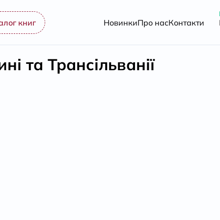
алог книг
Новинки
Про нас
Контакти
ні та Трансільванії