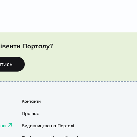
івенти Порталу?
атись
Контакти
Про нас
їни
Видавництва на Порталі