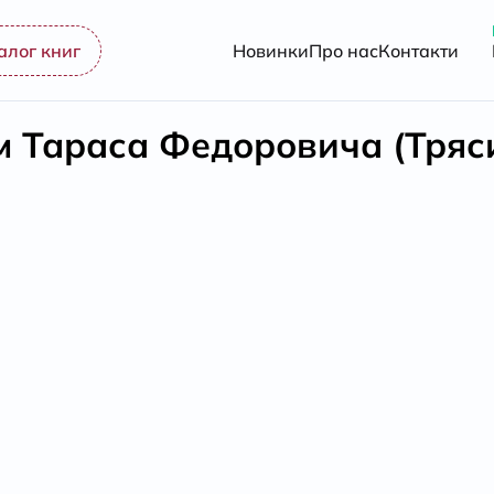
алог книг
Новинки
Про нас
Контакти
м Тараса Федоровича (Тряс