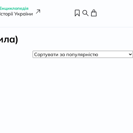
Енциклопедія
Історії України
ила)