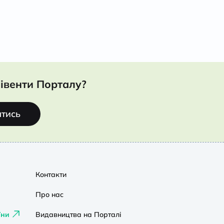
івенти Порталу?
атись
Контакти
Про нас
їни
Видавництва на Порталі