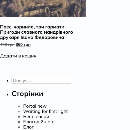
Прес, чорнило, три гармати.
Пригоди славного мандрівного
друкаря Івана Федоровича
Оригінальна
Поточна
450
грн
360
грн
ціна:
ціна:
450 грн.
360 грн.
Додати в кошик
Пошук:
Сторінки
Portal new
Waiting for first light
Бестселери
Благодійність
Блог