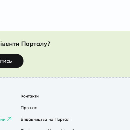
івенти Порталу?
атись
Контакти
Про нас
їни
Видавництва на Порталі