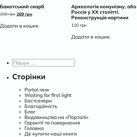
Бакотський скарб
Археологія комунізму, або
К
Россія у ХХ столітті.
Оригінальна
Поточна
298
грн
269
грн
Реконструкція картини
ціна:
ціна:
298 грн.
269 грн.
110
грн
Додати в кошик
Додати в кошик
Пошук:
Сторінки
Portal new
Waiting for first light
Бестселери
Благодійність
Блог
Видавництва на «Порталі»
Гарантії та повернення
Головна
Де купити наші книги