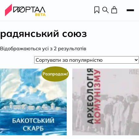
радянський союз
Відсортовано
Відображаються усі з 2 результатів
за
популярністю
Розпродаж!
Н
П
н