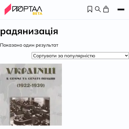
радянизація
Показано один результат
Н
П
н