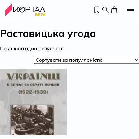
Раставицька угода
Показано один результат
Н
П
н