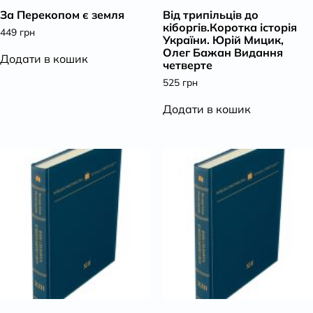
За Перекопом є земля
Від трипільців до
К
кіборгів.Коротка історія
449
грн
України. Юрій Мицик,
Олег Бажан Видання
Додати в кошик
четверте
525
грн
Додати в кошик