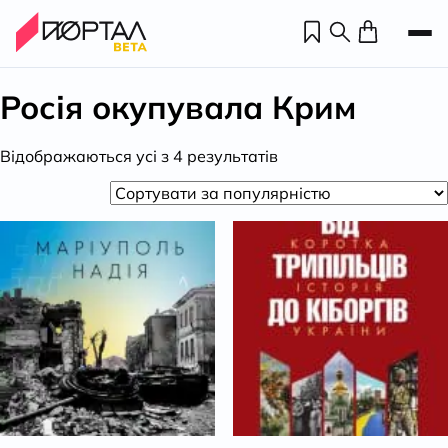
Росія окупувала Крим
Відсортовано
Відображаються усі з 4 результатів
за
популярністю
Н
П
н