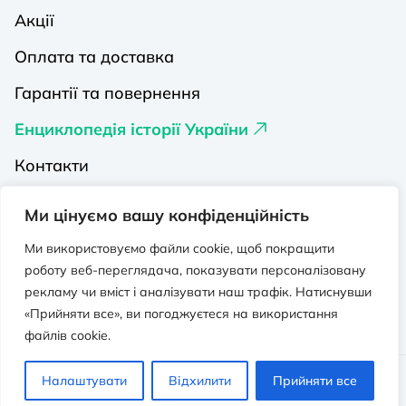
Акції
Оплата та доставка
Гарантії та повернення
Енциклопедія історії України
Контакти
Про нас
Ми цінуємо вашу конфіденційність
Видавництва на Порталі
Ми використовуємо файли cookie, щоб покращити
роботу веб-переглядача, показувати персоналізовану
Політика конфіденційності
рекламу чи вміст і аналізувати наш трафік. Натиснувши
Публічна оферта
«Прийняти все», ви погоджуєтеся на використання
файлів cookie.
Видавничо-освітній проєкт “Портал”.
Налаштувати
Відхилити
Прийняти все
Всі права захищено. © 2026 - 2026