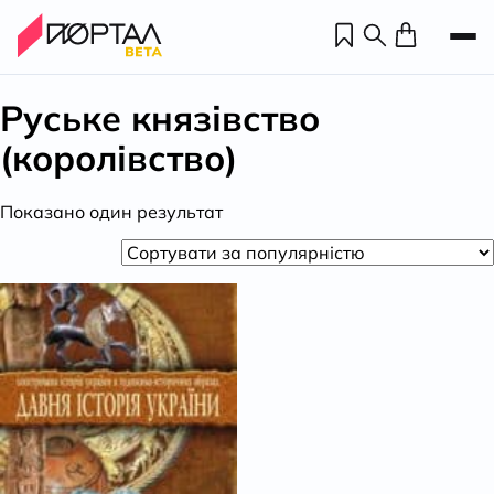
Руське князівство
(королівство)
Показано один результат
Н
П
н