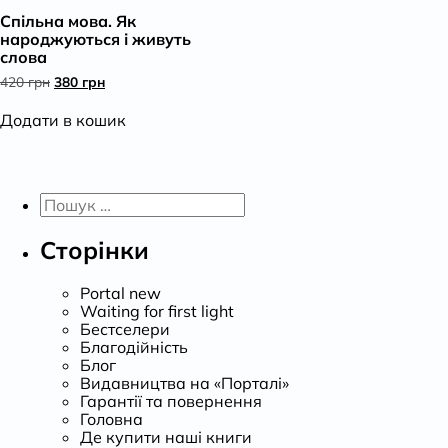
Спільна мова. Як
К
народжуються і живуть
слова
Оригінальна
Поточна
420
грн
380
грн
ціна:
ціна:
420 грн.
380 грн.
Додати в кошик
Пошук:
Сторінки
Portal new
Waiting for first light
Бестселери
Благодійність
Блог
Видавництва на «Порталі»
Гарантії та повернення
Головна
Де купити наші книги