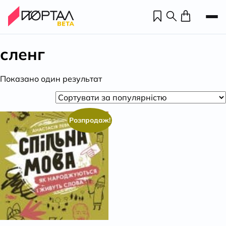
сленг
Показано один результат
Розпродаж!
Н
П
н