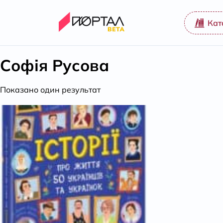
Кат
Софія Русова
Показано один результат