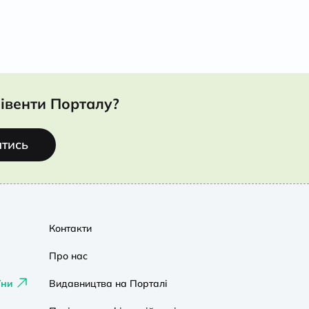
івенти Порталу?
атись
Контакти
Про нас
їни
Видавництва на Порталі