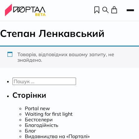
Степан Ленкавський
Товарів, відповідних вашому запиту, не
знайдено.
Пошук:
Сторінки
Portal new
Н
Waiting for first light
Бестселери
Благодійність
П
Блог
н
Видавництва на «Порталі»