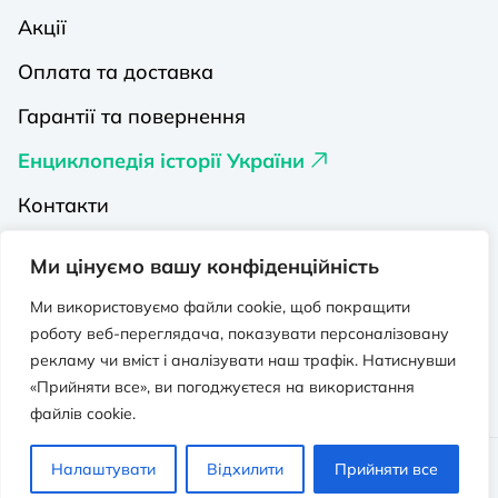
Акції
Оплата та доставка
Гарантії та повернення
Енциклопедія історії України
Контакти
Про нас
Ми цінуємо вашу конфіденційність
Видавництва на Порталі
Ми використовуємо файли cookie, щоб покращити
роботу веб-переглядача, показувати персоналізовану
Політика конфіденційності
рекламу чи вміст і аналізувати наш трафік. Натиснувши
Публічна оферта
«Прийняти все», ви погоджуєтеся на використання
файлів cookie.
Видавничо-освітній проєкт “Портал”.
Налаштувати
Відхилити
Прийняти все
Всі права захищено. © 2026 - 2026