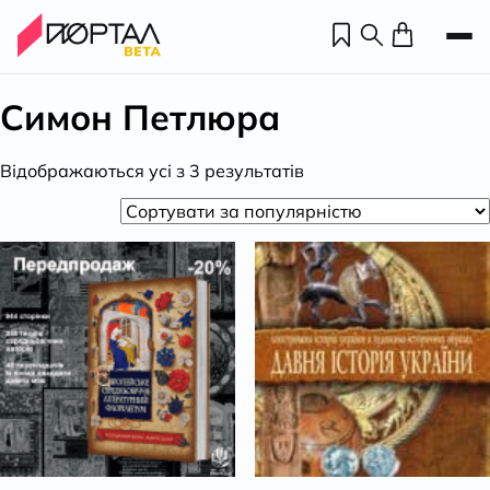
Симон Петлюра
Відсортовано
Відображаються усі з 3 результатів
за
популярністю
Н
П
н