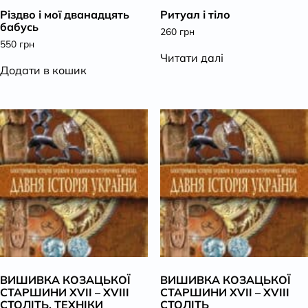
Різдво і мої дванадцять
Ритуал і тіло
К
бабусь
260
грн
550
грн
Читати далі
Додати в кошик
ВИШИВКА КОЗАЦЬКОЇ
ВИШИВКА КОЗАЦЬКОЇ
СТАРШИНИ ХVІІ – ХVІІІ
СТАРШИНИ ХVІІ – ХVІІІ
СТОЛІТЬ. ТЕХНІКИ
СТОЛІТЬ