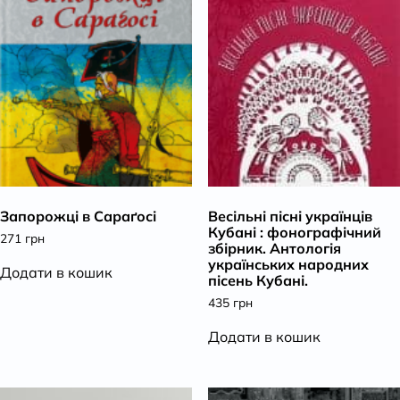
Запорожці в Сараґосі
Весільні пісні українців
Кубані : фонографічний
271
грн
збірник. Антологія
українських народних
Додати в кошик
пісень Кубані.
435
грн
Додати в кошик