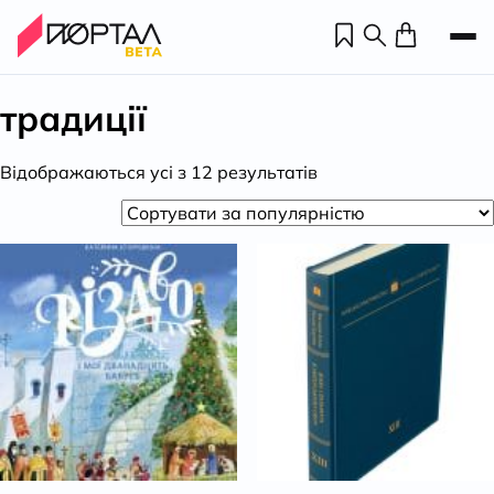
традиції
Відсортовано
Відображаються усі з 12 результатів
за
популярністю
Н
П
н