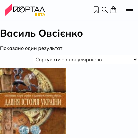
Василь Овсієнко
Показано один результат
Н
П
н