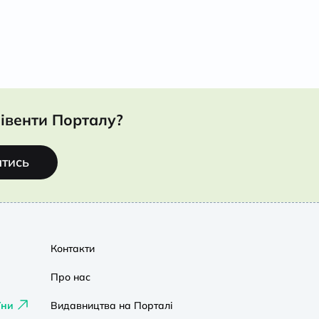
івенти Порталу?
атись
Контакти
Про нас
їни
Видавництва на Порталі