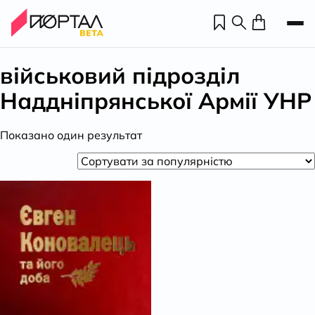
військовий підрозділ
Наддніпрянської Армії УНР
Показано один результат
Н
П
н