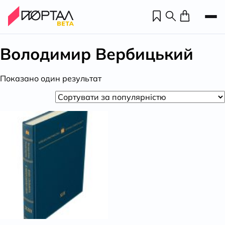
Володимир Вербицький
Показано один результат
Н
П
н