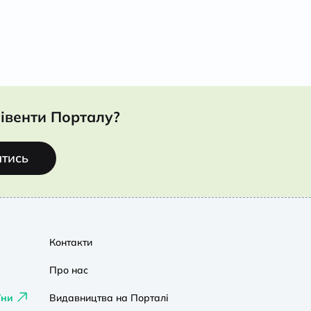
івенти Порталу?
атись
Контакти
Про нас
їни
Видавництва на Порталі