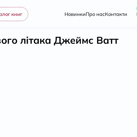
алог книг
Новинки
Про нас
Контакти
ого літака Джеймс Ватт