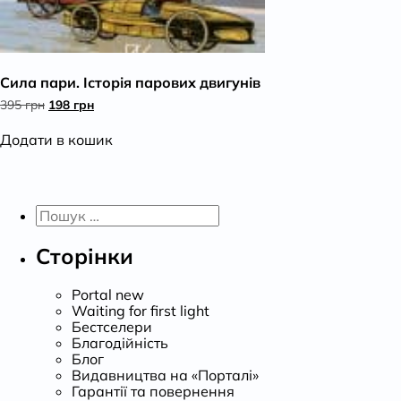
Сила пари. Історія парових двигунів
Оригінальна
Поточна
395
грн
198
грн
ціна:
ціна:
395 грн.
198 грн.
Додати в кошик
Пошук:
Сторінки
Portal new
Waiting for first light
Бестселери
Благодійність
Блог
Видавництва на «Порталі»
Гарантії та повернення