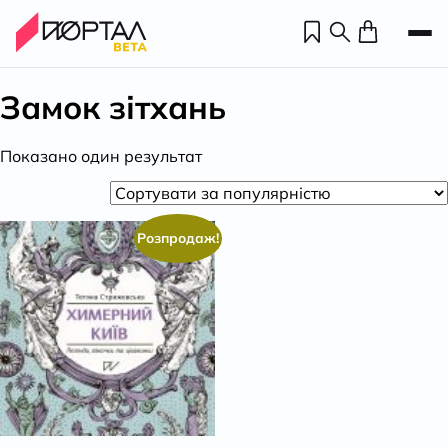
Замок зітхань
Показано один результат
Розпродаж!
Н
П
н