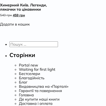
Химерний Київ. Легенди,
К
лякачки та цікавинки
Оригінальна
Поточна
540
грн
459
грн
ціна:
ціна:
540 грн.
459 грн.
Додати в кошик
Пошук:
Сторінки
Portal new
Waiting for first light
Бестселери
Благодійність
Блог
Видавництва на «Порталі»
Гарантії та повернення
Головна
Де купити наші книги
Доставка і оплата