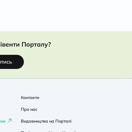
івенти Порталу?
атись
Контакти
Про нас
їни
Видавництва на Порталі