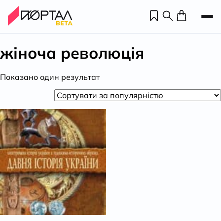
жіноча революція
Показано один результат
Н
П
н