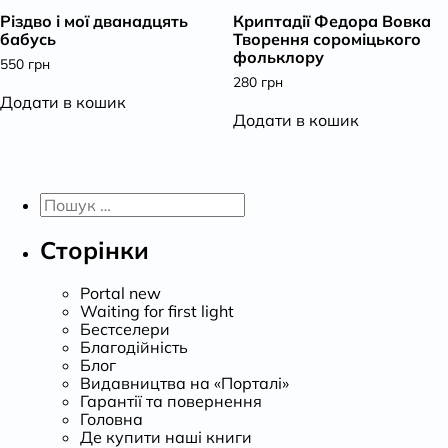
Різдво і мої дванадцять
Криптадії Федора Вовка
К
бабусь
Творення сороміцького
фольклору
550
грн
280
грн
Додати в кошик
Додати в кошик
Пошук:
Сторінки
Portal new
Waiting for first light
Бестселери
Благодійність
Блог
Видавництва на «Порталі»
Гарантії та повернення
Головна
Де купити наші книги