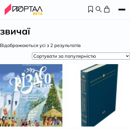
звичаї
Відсортовано
Відображаються усі з 2 результатів
за
популярністю
Н
П
н