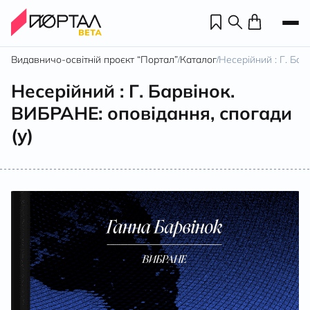
Видавничо-освітній проєкт “Портал”
Каталог
Несерійний : Г. Бар
/
/
Несерійний : Г. Барвінок.
ВИБРАНЕ: оповідання, спогади
(у)
Н
П
н