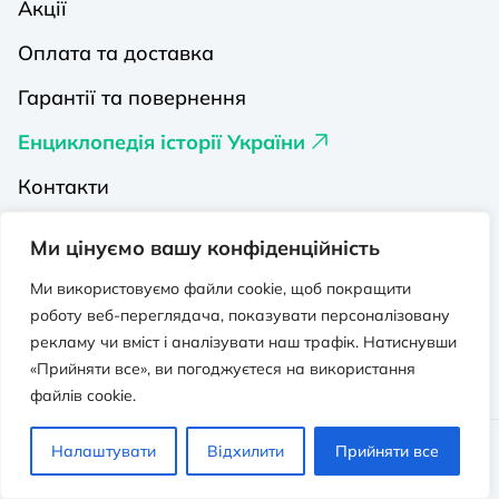
Акції
Оплата та доставка
Гарантії та повернення
Енциклопедія історії України
Контакти
Про нас
Ми цінуємо вашу конфіденційність
Видавництва на Порталі
Ми використовуємо файли cookie, щоб покращити
роботу веб-переглядача, показувати персоналізовану
Політика конфіденційності
рекламу чи вміст і аналізувати наш трафік. Натиснувши
Публічна оферта
«Прийняти все», ви погоджуєтеся на використання
файлів cookie.
Видавничо-освітній проєкт “Портал”.
Налаштувати
Відхилити
Прийняти все
Всі права захищено. © 2026 - 2026