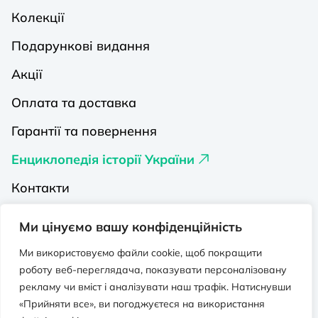
Колекції
Подарункові видання
Акції
Оплата та доставка
Гарантії та повернення
Енциклопедія історії України
Контакти
Про нас
Ми цінуємо вашу конфіденційність
Видавництва на Порталі
Ми використовуємо файли cookie, щоб покращити
роботу веб-переглядача, показувати персоналізовану
Політика конфіденційності
рекламу чи вміст і аналізувати наш трафік. Натиснувши
Публічна оферта
«Прийняти все», ви погоджуєтеся на використання