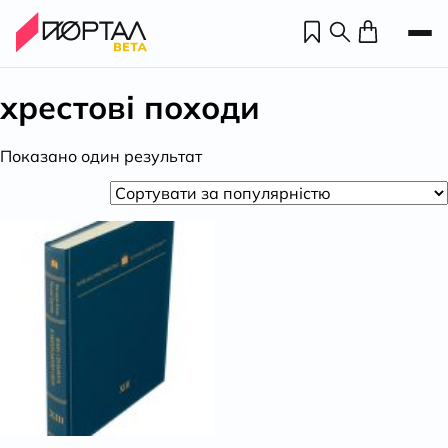
хрестові походи
Показано один результат
Н
П
н