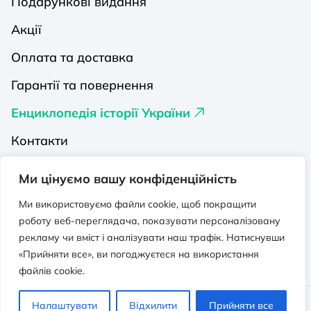
Подарункові видання
Акції
Оплата та доставка
Гарантії та повернення
Енциклопедія історії України
Контакти
Про нас
Ми цінуємо вашу конфіденційність
Видавництва на Порталі
Ми використовуємо файли cookie, щоб покращити
роботу веб-переглядача, показувати персоналізовану
Політика конфіденційності
рекламу чи вміст і аналізувати наш трафік. Натиснувши
Публічна оферта
«Прийняти все», ви погоджуєтеся на використання
файлів cookie.
Видавничо-освітній проєкт “Портал”.
Налаштувати
Відхилити
Прийняти все