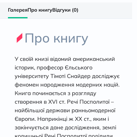
Галерея
Про книгу
Відгуки (0)
Про книгу
У своїй книзі відомий американський
історик, професор Єльського
університету Тімоті Снайдер досліджує
феномен народження модерних націй.
Книга починається з розгляду
створення в XVI ст. Речі Посполитої –
найбільшої держави ранньомодерної
Європи. Наприкінці ж ХХ ст., яким і
закінчується дане дослідження, землі
колишньої Речі Посполитої поділили