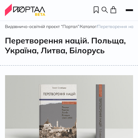
Видавничо-освітній проєкт “Портал”
Каталог
Перетворення націй
/
/
Перетворення націй. Польща,
Україна, Литва, Білорусь
Н
П
н