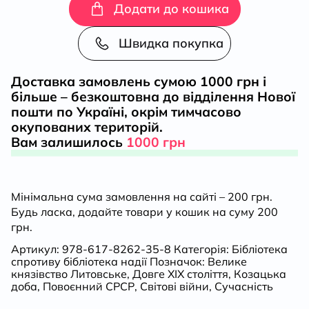
націй.
Додати до кошика
Польща,
Швидка покупка
Україна,
Доставка замовлень сумою 1000 грн і
більше – безкоштовна до відділення Нової
Литва,
пошти по Україні, окрім тимчасово
окупованих територій.
Білорусь
Вам залишилось
1000 грн
кількість
Мінімальна сума замовлення на сайті – 200 грн.
Будь ласка, додайте товари у кошик на суму 200
грн.
Артикул:
978-617-8262-35-8
Категорія:
Бібліотека
спротиву бібліотека надії
Позначок:
Велике
князівство Литовське
,
Довге ХІХ століття
,
Козацька
доба
,
Повоєнний СРСР
,
Світові війни
,
Сучасність