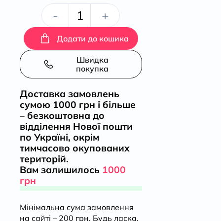
Переписна
-
+
книга
Додати до кошика
Сумського
Швидка
покупка
полку
Доставка замовлень
сумою 1000 грн і більше
1691
– безкоштовна до
відділення Нової пошти
року
по Україні, окрім
тимчасово окупованих
кількість
територій.
Вам залишилось
1000
грн
Мінімальна сума замовлення
на сайті – 200 грн. Будь ласка,