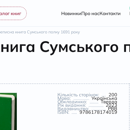
алог книг
Новинки
Про нас
Контакти
еписна книга Сумського полку 1691 року
нига Сумського 
Кількість сторінок:
200
Мова:
Українська
Обкладинка:
Тверда
Рік видання:
2023
Видавництво:
РВВ
ISBN:
9786178174019