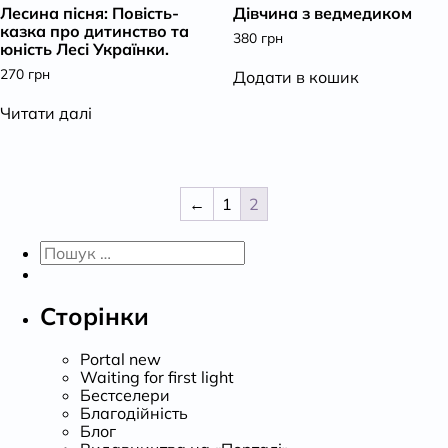
Лесина пісня: Повість-
Дівчина з ведмедиком
казка про дитинство та
380
грн
юність Лесі Українки.
270
грн
Додати в кошик
Читати далі
←
1
2
Пошук:
Сторінки
Portal new
Waiting for first light
Бестселери
Благодійність
Блог