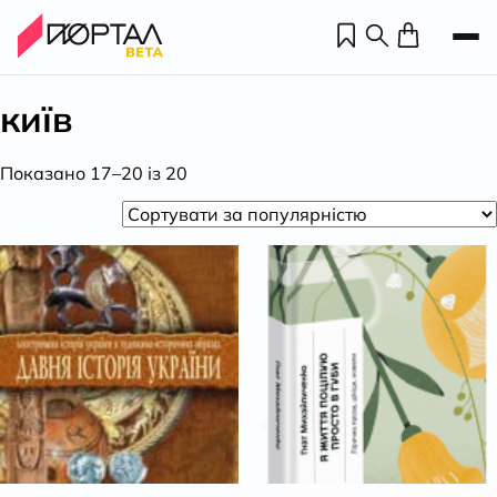
київ
Відсортовано
Показано 17–20 із 20
за
популярністю
Н
П
н