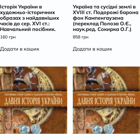
Історія України в
Україна та сусідні землі в
К
художньо-історичних
XVIII ст. Подорожі барона
образах з найдавніших
фон Кампенгаузена
часів до сер. ХVІ ст.:
(переклад Полоза О.Є.,
Навчальний посібник.
наук.ред. Сокирка О.Г.)
160
грн
858
грн
Додати в кошик
Додати в кошик