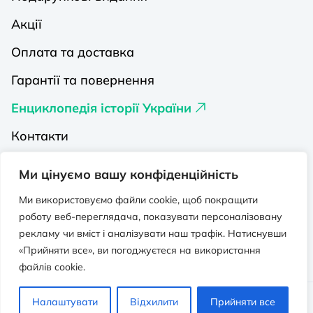
Акції
Оплата та доставка
Гарантії та повернення
Енциклопедія історії України
Контакти
Про нас
Ми цінуємо вашу конфіденційність
Видавництва на Порталі
Ми використовуємо файли cookie, щоб покращити
роботу веб-переглядача, показувати персоналізовану
Політика конфіденційності
рекламу чи вміст і аналізувати наш трафік. Натиснувши
Публічна оферта
«Прийняти все», ви погоджуєтеся на використання
файлів cookie.
Видавничо-освітній проєкт “Портал”.
Налаштувати
Відхилити
Прийняти все