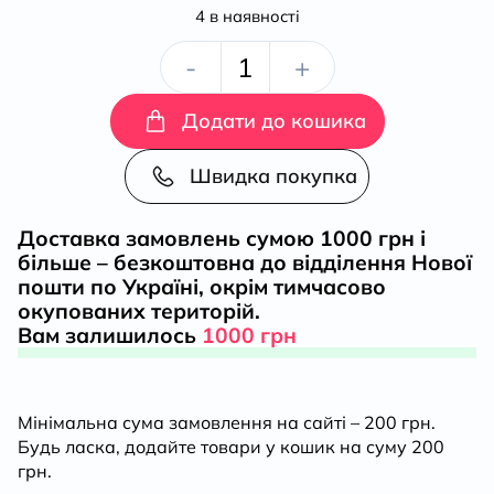
4 в наявності
Україна
-
+
та
Додати до кошика
сусідні
Швидка покупка
землі
Доставка замовлень сумою 1000 грн і
більше – безкоштовна до відділення Нової
в
пошти по Україні, окрім тимчасово
окупованих територій.
XVIII
Вам залишилось
1000 грн
ст.
Мінімальна сума замовлення на сайті – 200 грн.
Подорожі
Будь ласка, додайте товари у кошик на суму 200
грн.
барона