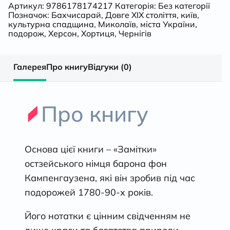
Артикул:
9786178174217
Категорія:
Без категорії
Позначок:
Бахчисарай
,
Довге ХІХ століття
,
київ
,
фон
культурна спадщина
,
Миколаїв
,
міста України
,
подорож
,
Херсон
,
Хортиця
,
Чернігів
Кампенгаузена
Галерея
Про книгу
Відгуки (0)
(переклад
Полоза
Про книгу
О.Є.,
наук.ред.
Основа цієї книги – «Замітки»
остзейського німця барона фон
Сокирка
Кампенгаузена, які він зробив під час
подорожей 1780-90-х років.
О.Г.)
Його нотатки є цінним свідченням не
кількість