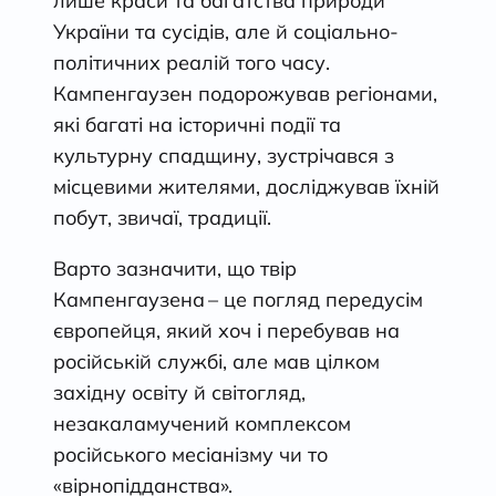
лише краси та багатства природи
України та сусідів, але й соціально-
політичних реалій того часу.
Кампенгаузен подорожував регіонами,
які багаті на історичні події та
культурну спадщину, зустрічався з
місцевими жителями, досліджував їхній
побут, звичаї, традиції.
Варто зазначити, що твір
Кампенгаузена – це погляд передусім
європейця, який хоч і перебував на
російській службі, але мав цілком
західну освіту й світогляд,
незакаламучений комплексом
російського месіанізму чи то
«вірнопідданства».