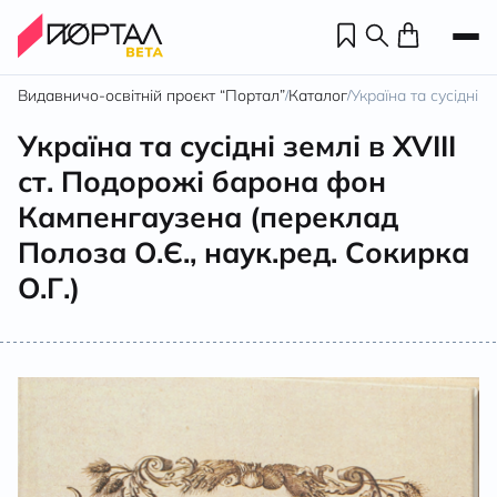
Видавничо-освітній проєкт “Портал”
Каталог
Україна та сусідні 
/
/
Україна та сусідні землі в XVIII
ст. Подорожі барона фон
Кампенгаузена (переклад
Полоза О.Є., наук.ред. Сокирка
О.Г.)
Н
П
н