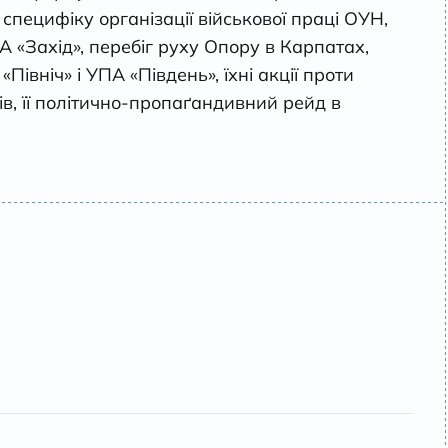
специфіку організації військової праці ОУН,
 «Захід», перебіг руху Опору в Карпатах,
івніч» і УПА «Південь», їхні акції проти
ів, її політично-пропаґандивний рейд в