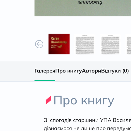
Галерея
Про книгу
Автори
Відгуки (0)
Про книгу
Зі спогадів старшини УПА Василя
дізнаємося не лише про передумов