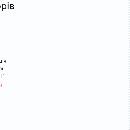
орів
ція
ої
Н”
н