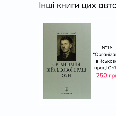
Інші книги цих авт
№18
“Організа
військов
праці ОУ
250
гр