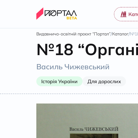
Кат
/
/
Видавничо-освітній проєкт “Портал”
Каталог
№18
№18 “Органі
Василь Чижевський
Історія України
Для дорослих