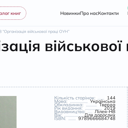
алог книг
Новинки
Про нас
Контакти
 “Організація військової праці ОУН”
зація військової
Кількість сторінок:
144
Мова:
Українська
Обкладинка:
Тверда
Рік видання:
2019
Видавництво:
Лілея-НВ
Вік:
Для дорослих
ISBN:
9789666684748