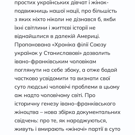
простих українських дівчат і жінок-
подвижниць нашої нації, про більшість
з яких ніхто ніколи не дізнався б, якби
їхні світлини і життєві історії не
віднайшлися в далекій Америці.
Пропонована «Хроніка філії Союзу
українок у Станиславові» дозволить
івано-франківським чоловікам
поглянути на себе збоку, а отже бодай
частково усвідомити та визнати свої
суто людські чоловічі проблеми в цьому
аж надто чоловічому світі. Про
історичну генезу івано-франківського
жіноцтва – нова збірка документальних
свідчень: про те, як народжуються,
живуть і вмирають «жіночі» партії в суто