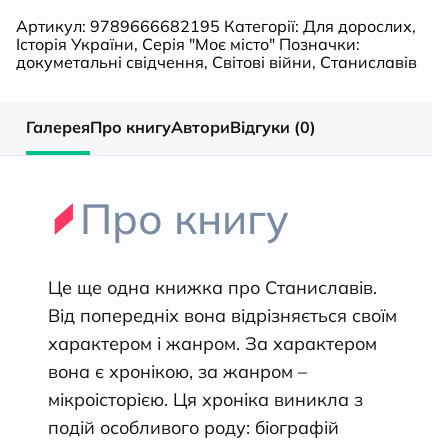
Артикул:
9789666682195
Категорії:
Для дорослих
,
Історія України
,
Серія "Моє місто"
Позначки:
докуметальні свідчення
,
Світові війни
,
Станиславів
Галерея
Про книгу
Автори
Відгуки (0)
Про книгу
Це ще одна книжка про Станиславів.
Від попередніх вона відрізняється своїм
характером і жанром. За характером
вона є хронікою, за жанром –
мікроісторією. Ця хроніка виникла з
подій особливого роду: біографій