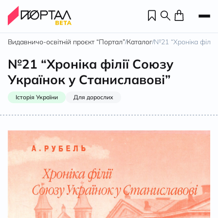
Видавничо-освітній проєкт “Портал”
Каталог
№21 “Хроніка філії
/
/
№21 “Хроніка філії Союзу
Українок у Станиславові”
Історія України
Для дорослих
Н
П
н