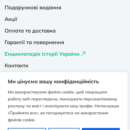
Подарункові видання
Акції
Оплата та доставка
Гарантії та повернення
Енциклопедія історії України
Контакти
Про нас
Ми цінуємо вашу конфіденційність
Видавництва на Порталі
Ми використовуємо файли cookie, щоб покращити
роботу веб-переглядача, показувати персоналізовану
Політика конфіденційності
рекламу чи вміст і аналізувати наш трафік. Натиснувши
Публічна оферта
«Прийняти все», ви погоджуєтеся на використання
файлів cookie.