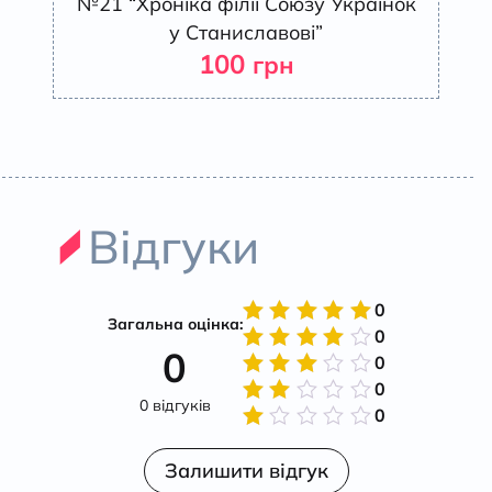
№21 “Хроніка філії Союзу Українок
у Станиславові”
100
грн
Відгуки
0
Загальна оцінка:
0
Оцінено
0
в
5
з 5
0
Оцінено
в
4
з
0
Оцінено
5
0 відгуків
в
3
з
0
Оцінено
5
в
2
Оцінено
з 5
в
Залишити відгук
1