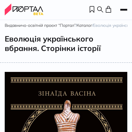
Видавничо-освітній проєкт “Портал”
Каталог
Еволюція українсько
/
/
Еволюція українського
вбрання. Сторінки історії
Н
П
н