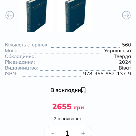
Кількість сторінок:
560
Мова:
Українська
Обкладинка:
Тверда
Рік видання:
2024
Видавництво:
Віват
ISBN:
978-966-982-137-9
В закладки
2655
грн
2 в наявності
Еволюція
-
+