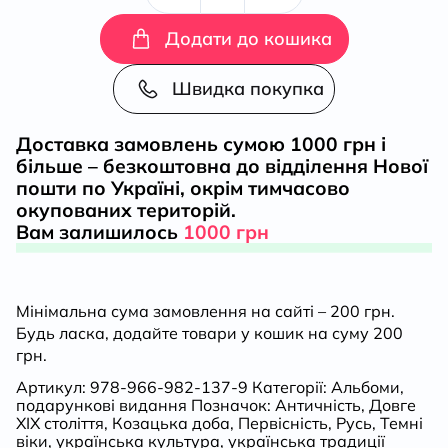
українського
Додати до кошика
вбрання.
Швидка покупка
Сторінки
Доставка замовлень сумою 1000 грн і
більше – безкоштовна до відділення Нової
історії
пошти по Україні, окрім тимчасово
окупованих територій.
кількість
Вам залишилось
1000 грн
Мінімальна сума замовлення на сайті – 200 грн.
Будь ласка, додайте товари у кошик на суму 200
грн.
Артикул:
978-966-982-137-9
Категорії:
Альбоми
,
подарункові видання
Позначок:
Античність
,
Довге
ХІХ століття
,
Козацька доба
,
Первісність
,
Русь
,
Темні
віки
,
українська культура
,
українська традиції