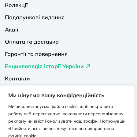
Колекції
Подарункові видання
Акції
Оплата та доставка
Гарантії та повернення
Енциклопедія історії України
Контакти
Про нас
Ми цінуємо вашу конфіденційність
Видавництва на Порталі
Ми використовуємо файли cookie, щоб покращити
роботу веб-переглядача, показувати персоналізовану
Політика конфіденційності
рекламу чи вміст і аналізувати наш трафік. Натиснувши
Публічна оферта
«Прийняти все», ви погоджуєтеся на використання
файлів cookie.