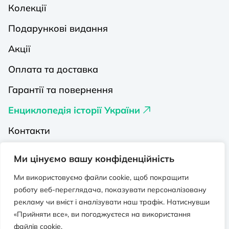
Колекції
Подарункові видання
Акції
Оплата та доставка
Гарантії та повернення
Енциклопедія історії України
Контакти
Про нас
Ми цінуємо вашу конфіденційність
Видавництва на Порталі
Ми використовуємо файли cookie, щоб покращити
роботу веб-переглядача, показувати персоналізовану
Політика конфіденційності
рекламу чи вміст і аналізувати наш трафік. Натиснувши
Публічна оферта
«Прийняти все», ви погоджуєтеся на використання
файлів cookie.