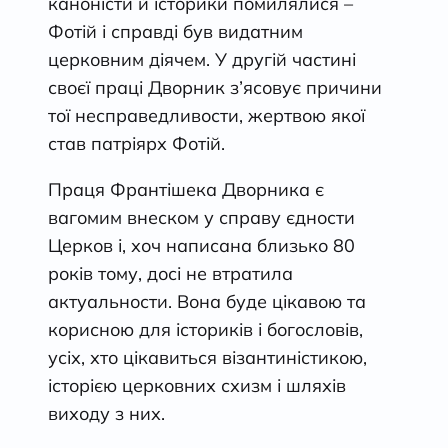
каноністи й історики помилялися –
Фотій і справді був видатним
церковним діячем. У другій частині
своєї праці Дворник з’ясовує причини
тої несправедливости, жертвою якої
став патріярх Фотій.
Праця Франтішека Дворника є
вагомим внеском у справу єдности
Церков і, хоч написана близько 80
років тому, досі не втратила
актуальности. Вона буде цікавою та
корисною для істориків і богословів,
усіх, хто цікавиться візантиністикою,
історією церковних схизм і шляхів
виходу з них.