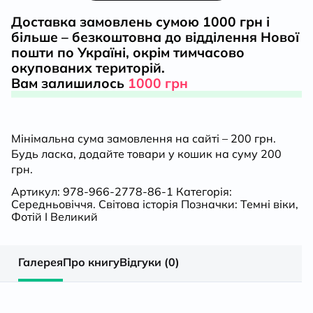
Доставка замовлень сумою 1000 грн і
і
більше – безкоштовна до відділення Нової
пошти по Україні, окрім тимчасово
легенда
окупованих територій.
Вам залишилось
1000 грн
кількість
Мінімальна сума замовлення на сайті – 200 грн.
Будь ласка, додайте товари у кошик на суму 200
грн.
Артикул:
978-966-2778-86-1
Категорія:
Середньовіччя. Світова історія
Позначки:
Темні віки
,
Фотій I Великий
Галерея
Про книгу
Відгуки (0)