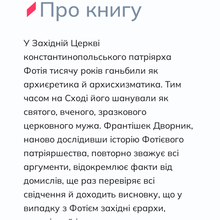
Про книгу
У Західній Церкві
константинопольського патріярха
Фотія тисячу років ганьбили як
архиєретика й архисхизматика. Тим
часом на Сході його шанували як
святого, вченого, зразкового
церковного мужа. Франтішек Дворник,
наново дослідивши історію Фотієвого
патріяршества, повторно зважує всі
аргументи, відокремлює факти від
домислів, ще раз перевіряє всі
свідчення й доходить висновку, що у
випадку з Фотієм західні єрархи,