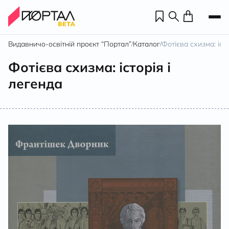
Видавничо-освітній проєкт “Портал”
Каталог
Фотієва схизма: іст
/
/
Фотієва схизма: історія і
легенда
Н
П
н