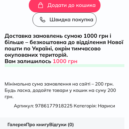
культ
Додати до кошика
героїв
Швидка покупка
та
Доставка замовлень сумою 1000 грн і
більше – безкоштовна до відділення Нової
героїчне
пошти по Україні, окрім тимчасово
окупованих територій.
в
Вам залишилось
1000 грн
історії
Мінімальна сума замовлення на сайті – 200 грн.
кількість
Будь ласка, додайте товари у кошик на суму 200
грн.
Артикул:
9786177918225
Категорія:
Нариси
Галерея
Про книгу
Відгуки (0)