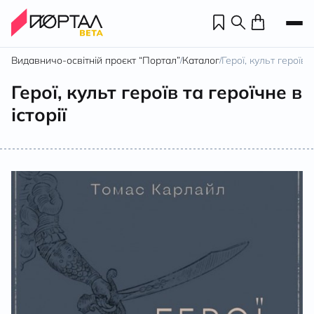
Видавничо-освітній проєкт “Портал”
Каталог
Герої, культ героїв т
/
/
Герої, культ героїв та героїчне в
історії
Н
П
н