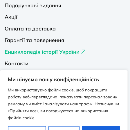
Подарункові видання
Акції
Оплата та доставка
Гарантії та повернення
Енциклопедія історії України
Контакти
Про нас
Ми цінуємо вашу конфіденційність
Видавництва на Порталі
Ми використовуємо файли cookie, щоб покращити
роботу веб-переглядача, показувати персоналізовану
Політика конфіденційності
рекламу чи вміст і аналізувати наш трафік. Натиснувши
Публічна оферта
«Прийняти все», ви погоджуєтеся на використання
файлів cookie.