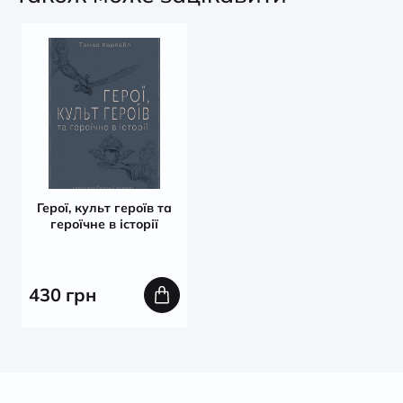
Герої, культ героїв та
героїчне в історії
430
грн