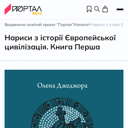
Видавничо-освітній проєкт “Портал”
Каталог
Нариси з історії Єв
/
/
Нариси з історії Європейської
цивілізація. Книга Перша
Н
П
н