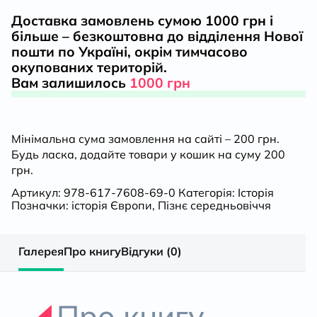
Європейської
Доставка замовлень сумою 1000 грн і
більше – безкоштовна до відділення Нової
цивілізація.
пошти по Україні, окрім тимчасово
окупованих територій.
Книга
Вам залишилось
1000 грн
Перша
Мінімальна сума замовлення на сайті – 200 грн.
кількість
Будь ласка, додайте товари у кошик на суму 200
грн.
Артикул:
978-617-7608-69-0
Категорія:
Історія
Позначки:
історія Європи
,
Пізнє середньовіччя
Галерея
Про книгу
Відгуки (0)
Про книгу