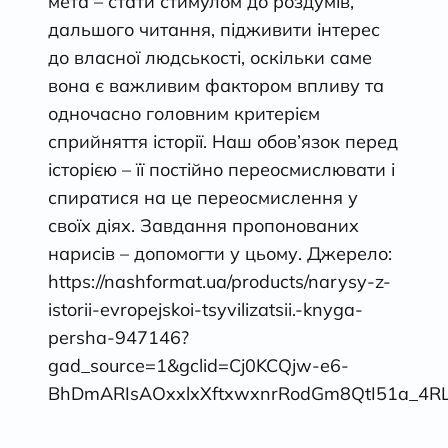
мета – стати стимулом до роздумів,
дальшого читання, підживити інтерес
до власної людськості, оскільки саме
вона є важливим фактором впливу та
одночасно головним критерієм
сприйняття історії. Наш обов’язок перед
історією – її постійно переосмислювати і
спиратися на це переосмислення у
своїх діях. Завдання пропонованих
нарисів – допомогти у цьому. Джерело:
https://nashformat.ua/products/narysy-z-
istorii-evropejskoi-tsyvilizatsii.-knyga-
persha-947146?
gad_source=1&gclid=Cj0KCQjw-e6-
BhDmARIsAOxxlxXftxwxnrRodGm8QtI51a_4RL