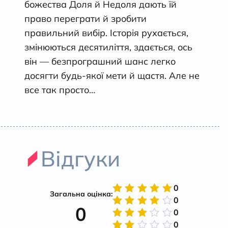
божества Доля й Недоля дають їй
право переграти й зробити
правильний вибір. Історія рухається,
змінюються десятиліття, здається, ось
він — безпрограшний шанс легко
досягти будь-якої мети й щастя. Але не
все так просто…
Відгуки
0
Загальна оцінка:
0
Оцінено
0
в
5
з 5
0
Оцінено
в
4
з
0
Оцінено