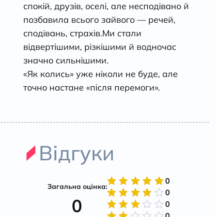
спокій, друзів, оселі, але несподівано й
позбавила всього зайвого — речей,
сподівань, страхів.Ми стали
відвертішими, різкішими й водночас
значно сильнішими.
«Як колись» уже ніколи не буде, але
точно настане «після перемоги».
Відгуки
0
Загальна оцінка:
0
Оцінено
0
в
5
з 5
0
Оцінено
в
4
з
0
Оцінено