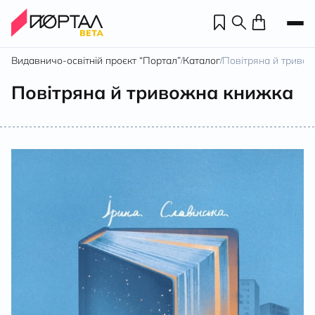
Видавничо-освітній проєкт “Портал”
Каталог
Повітряна й триво
/
/
Повітряна й тривожна книжка
Н
П
н