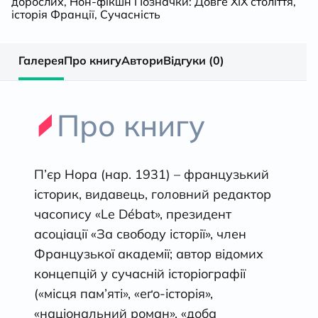
дорослих
,
Нон-фікшн
Позначки:
Довге ХІХ століття
,
історія Франції
,
Сучасність
Галерея
Про книгу
Автори
Відгуки (0)
Про книгу
П’єр Нора (нар. 1931) – французький
історик, видавець, головний редактор
часопису «Le Débat», президент
асоціації «За свободу історії», член
Французької академії; автор відомих
концепцій у сучасній історіографії
(«місця пам’яті», «еґо-історія»,
«національний роман», «доба