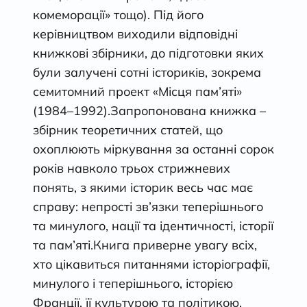
комеморації» тощо). Під його
керівництвом виходили відповідні
книжкові збірники, до підготовки яких
були залучені сотні істориків, зокрема
семитомний проект «Місця пам’яті»
(1984–1992).Запропонована книжка –
збірник теоретичних статей, що
охоплюють міркування за останні сорок
років навколо трьох стрижневих
понять, з якими історик весь час має
справу: непрості зв’язки теперішнього
та минулого, нації та ідентичності, історії
та пам’яті.Книга приверне увагу всіх,
хто цікавиться питаннями історіографії,
минулого і теперішнього, історією
Франції, її культурою та політикою,