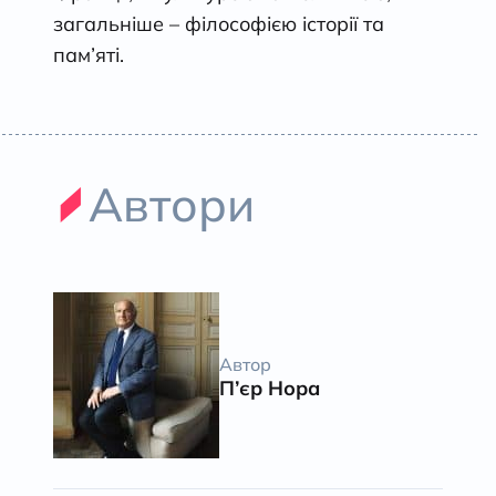
загальніше – філософією історії та
пам’яті.
Автори
Автор
П’єр Нора