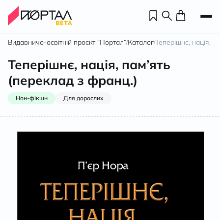
Видавничо-освітній проєкт “Портал”
Каталог
Теперішнє, нація, п
/
/
Теперішнє, нація, пам’ять
(переклад з франц.)
Нон-фікшн
Для дорослих
Н
П
н